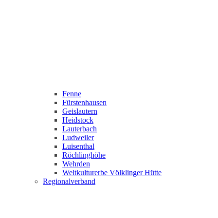
Fenne
Fürstenhausen
Geislautern
Heidstock
Lauterbach
Ludweiler
Luisenthal
Röchlinghöhe
Wehrden
Weltkulturerbe Völklinger Hütte
Regionalverband