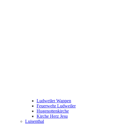
Ludweiler Wappen
Feuerwehr Ludweiler
Hugenottenkirche
Kirche Herz Jesu
Luisenthal