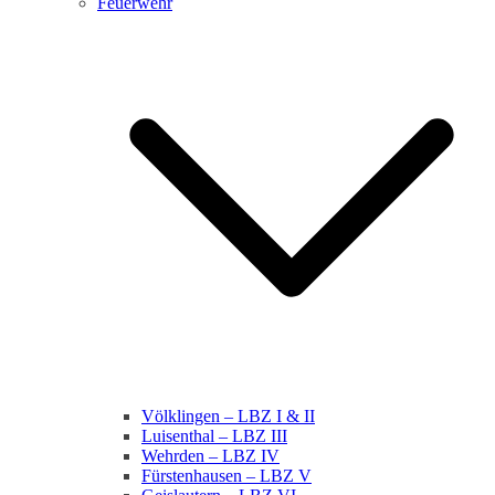
Feuerwehr
Völklingen – LBZ I & II
Luisenthal – LBZ III
Wehrden – LBZ IV
Fürstenhausen – LBZ V