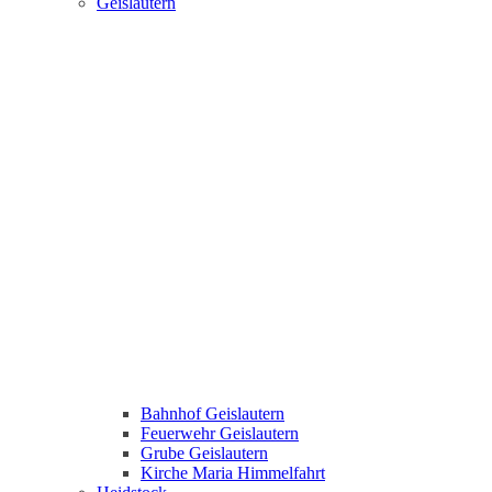
Geislautern
Bahnhof Geislautern
Feuerwehr Geislautern
Grube Geislautern
Kirche Maria Himmelfahrt