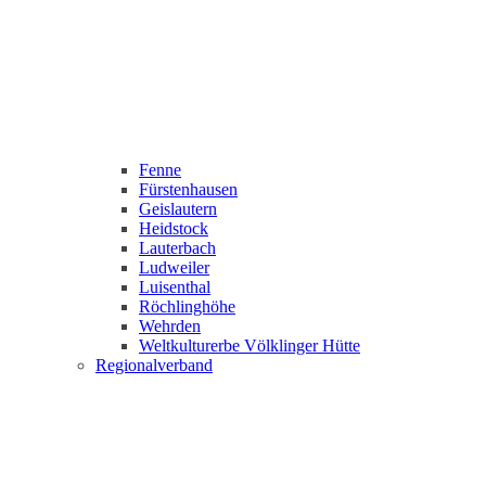
Fenne
Fürstenhausen
Geislautern
Heidstock
Lauterbach
Ludweiler
Luisenthal
Röchlinghöhe
Wehrden
Weltkulturerbe Völklinger Hütte
Regionalverband