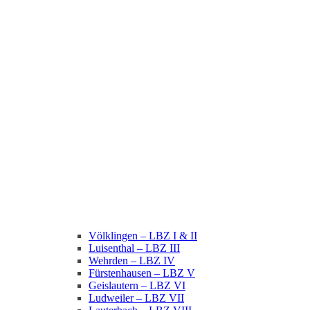
Völklingen – LBZ I & II
Luisenthal – LBZ III
Wehrden – LBZ IV
Fürstenhausen – LBZ V
Geislautern – LBZ VI
Ludweiler – LBZ VII