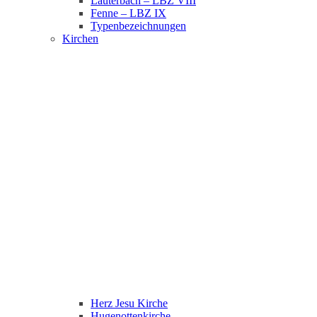
Lauterbach – LBZ VIII
Fenne – LBZ IX
Typenbezeichnungen
Kirchen
Herz Jesu Kirche
Hugenottenkirche