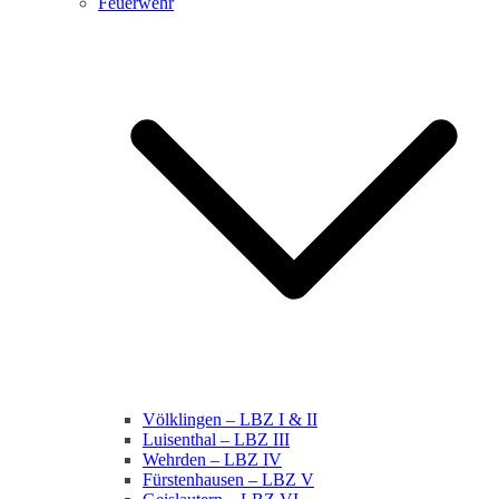
Feuerwehr
Völklingen – LBZ I & II
Luisenthal – LBZ III
Wehrden – LBZ IV
Fürstenhausen – LBZ V