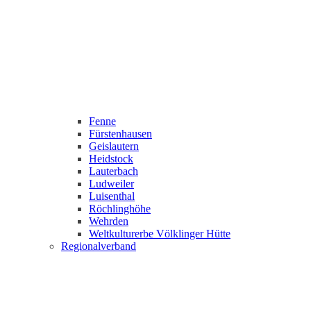
Fenne
Fürstenhausen
Geislautern
Heidstock
Lauterbach
Ludweiler
Luisenthal
Röchlinghöhe
Wehrden
Weltkulturerbe Völklinger Hütte
Regionalverband