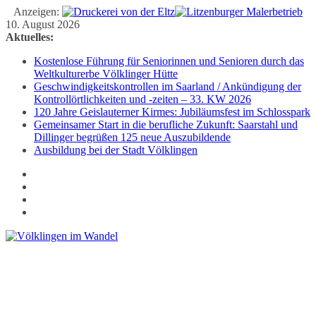
Anzeigen:
Zum
10. August 2026
Inhalt
Aktuelles:
springen
Kostenlose Führung für Seniorinnen und Senioren durch das
Weltkulturerbe Völklinger Hütte
Geschwindigkeitskontrollen im Saarland / Ankündigung der
Kontrollörtlichkeiten und -zeiten – 33. KW 2026
120 Jahre Geislauterner Kirmes: Jubiläumsfest im Schlosspark
Gemeinsamer Start in die berufliche Zukunft: Saarstahl und
Dillinger begrüßen 125 neue Auszubildende
Ausbildung bei der Stadt Völklingen