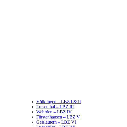
Völklingen – LBZ I & II
Luisenthal – LBZ III
Wehrden – LBZ IV
Fürstenhausen – LBZ V
Geislautern – LBZ VI