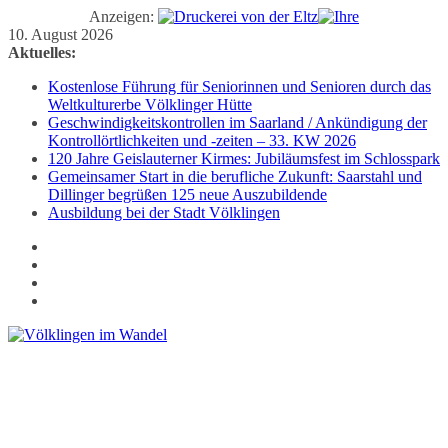
Anzeigen:
Zum
10. August 2026
Inhalt
Aktuelles:
springen
Kostenlose Führung für Seniorinnen und Senioren durch das
Weltkulturerbe Völklinger Hütte
Geschwindigkeitskontrollen im Saarland / Ankündigung der
Kontrollörtlichkeiten und -zeiten – 33. KW 2026
120 Jahre Geislauterner Kirmes: Jubiläumsfest im Schlosspark
Gemeinsamer Start in die berufliche Zukunft: Saarstahl und
Dillinger begrüßen 125 neue Auszubildende
Ausbildung bei der Stadt Völklingen