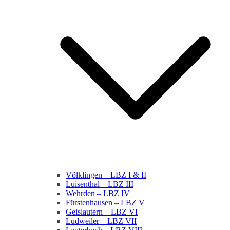
Völklingen – LBZ I & II
Luisenthal – LBZ III
Wehrden – LBZ IV
Fürstenhausen – LBZ V
Geislautern – LBZ VI
Ludweiler – LBZ VII