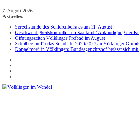
Zum
7. August 2026
Inhalt
Aktuelles:
springen
Sprechstunde des Seniorenbeirates am 11. August
Geschwindigkeitskontrollen im Saarland / Ankündigung der Kon
Öffnungszeiten Völklinger Freibad im August
Schulbeginn für das Schuljahr 2026/2027 an Völklinger Grund
Doppelmord in Völklingen: Bundesgerichtshof befasst sich mit