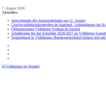
Zum
7. August 2026
Inhalt
Aktuelles:
springen
Sprechstunde des Seniorenbeirates am 11. August
Geschwindigkeitskontrollen im Saarland / Ankündigung der Kon
Öffnungszeiten Völklinger Freibad im August
Schulbeginn für das Schuljahr 2026/2027 an Völklinger Grund
Doppelmord in Völklingen: Bundesgerichtshof befasst sich mit