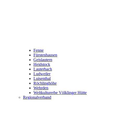
Fenne
Fürstenhausen
Geislautern
Heidstock
Lauterbach
Ludweiler
Luisenthal
Röchlinghöhe
Wehrden
Weltkulturerbe Völklinger Hütte
Regionalverband