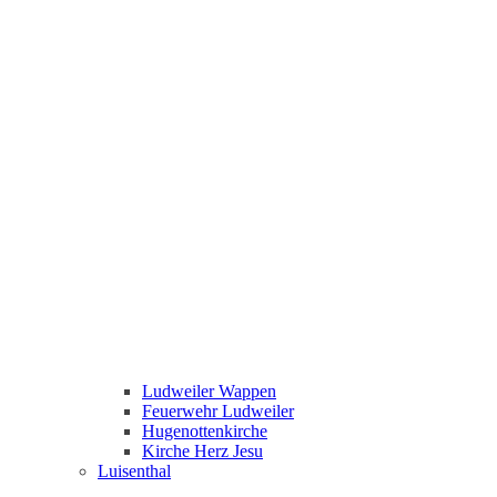
Ludweiler Wappen
Feuerwehr Ludweiler
Hugenottenkirche
Kirche Herz Jesu
Luisenthal