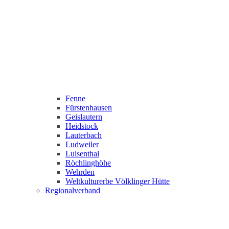
Fenne
Fürstenhausen
Geislautern
Heidstock
Lauterbach
Ludweiler
Luisenthal
Röchlinghöhe
Wehrden
Weltkulturerbe Völklinger Hütte
Regionalverband