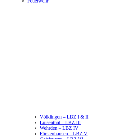
Feuerwehr
Völklingen – LBZ I & II
Luisenthal – LBZ III
Wehrden – LBZ IV
Fürstenhausen – LBZ V