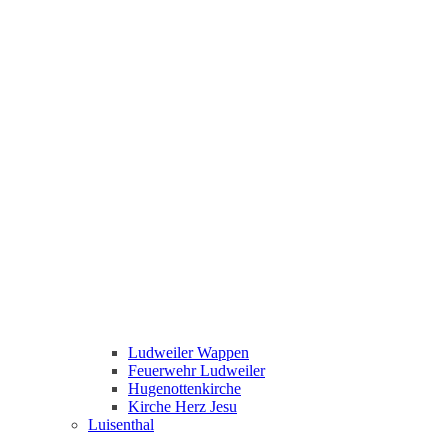
Ludweiler Wappen
Feuerwehr Ludweiler
Hugenottenkirche
Kirche Herz Jesu
Luisenthal