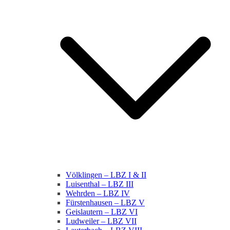
Völklingen – LBZ I & II
Luisenthal – LBZ III
Wehrden – LBZ IV
Fürstenhausen – LBZ V
Geislautern – LBZ VI
Ludweiler – LBZ VII