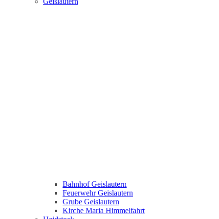
Geislautern
Bahnhof Geislautern
Feuerwehr Geislautern
Grube Geislautern
Kirche Maria Himmelfahrt