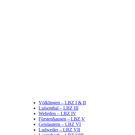
Völklingen – LBZ I & II
Luisenthal – LBZ III
Wehrden – LBZ IV
Fürstenhausen – LBZ V
Geislautern – LBZ VI
Ludweiler – LBZ VII