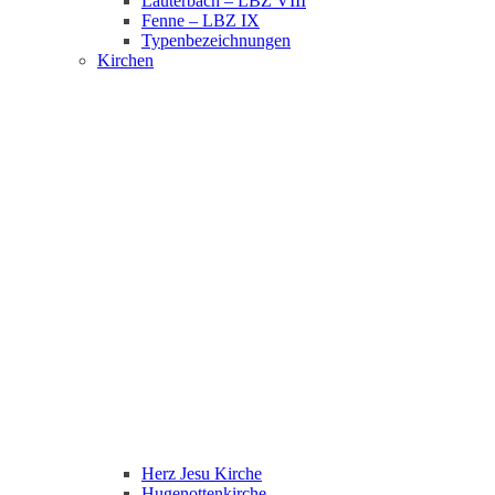
Lauterbach – LBZ VIII
Fenne – LBZ IX
Typenbezeichnungen
Kirchen
Herz Jesu Kirche
Hugenottenkirche