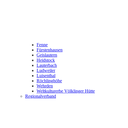
Fenne
Fürstenhausen
Geislautern
Heidstock
Lauterbach
Ludweiler
Luisenthal
Röchlinghöhe
Wehrden
Weltkulturerbe Völklinger Hütte
Regionalverband