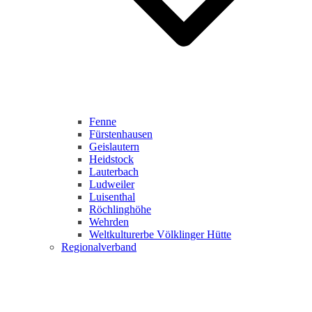
Fenne
Fürstenhausen
Geislautern
Heidstock
Lauterbach
Ludweiler
Luisenthal
Röchlinghöhe
Wehrden
Weltkulturerbe Völklinger Hütte
Regionalverband