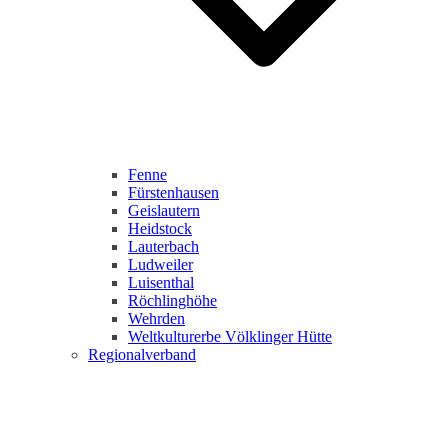
Fenne
Fürstenhausen
Geislautern
Heidstock
Lauterbach
Ludweiler
Luisenthal
Röchlinghöhe
Wehrden
Weltkulturerbe Völklinger Hütte
Regionalverband