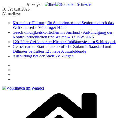
Anzeigen:
Zum
10. August 2026
Inhalt
Aktuelles:
springen
Kostenlose Führung für Seniorinnen und Senioren durch das
Weltkulturerbe Völklinger Hütte
Geschwindigkeitskontrollen im Saarland / Ankündigung der
Kontrollörtlichkeiten und -zeiten – 33. KW 2026
120 Jahre Geislauterner Kirmes: Jubiläumsfest im Schlosspark
Gemeinsamer Start in die berufliche Zukunft: Saarstahl und
Dillinger begrüßen 125 neue Auszubildende
Ausbildung bei der Stadt Völklingen