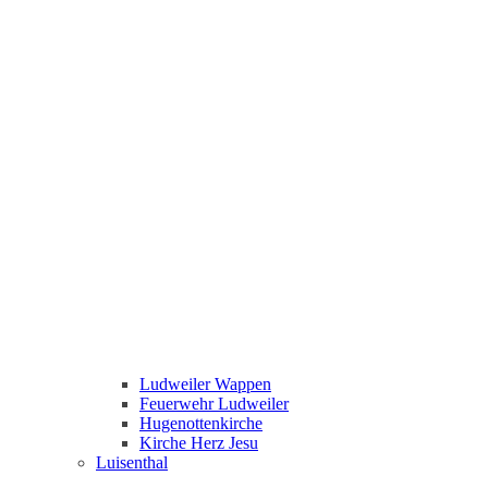
Ludweiler Wappen
Feuerwehr Ludweiler
Hugenottenkirche
Kirche Herz Jesu
Luisenthal