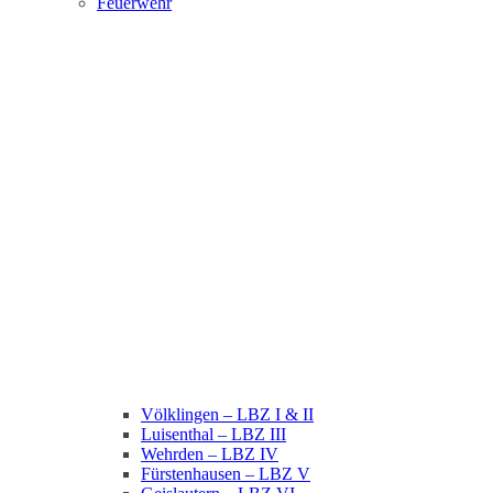
Feuerwehr
Völklingen – LBZ I & II
Luisenthal – LBZ III
Wehrden – LBZ IV
Fürstenhausen – LBZ V