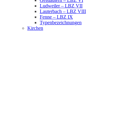
Geislautern – LBZ VI
Ludweiler – LBZ VII
Lauterbach – LBZ VIII
Fenne – LBZ IX
Typenbezeichnungen
Kirchen