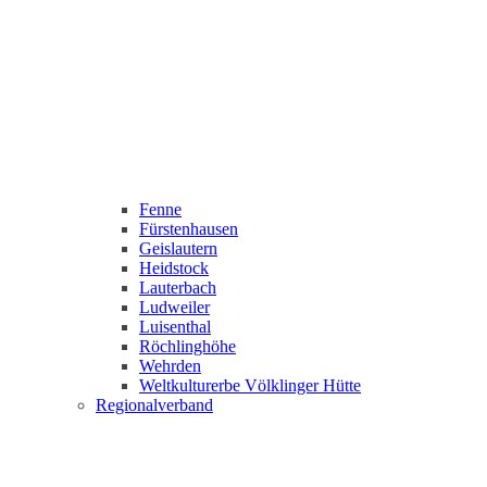
Fenne
Fürstenhausen
Geislautern
Heidstock
Lauterbach
Ludweiler
Luisenthal
Röchlinghöhe
Wehrden
Weltkulturerbe Völklinger Hütte
Regionalverband