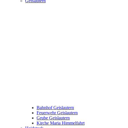
Geislautern
Bahnhof Geislautern
Feuerwehr Geislautern
Grube Geislautern
Kirche Maria Himmelfahrt