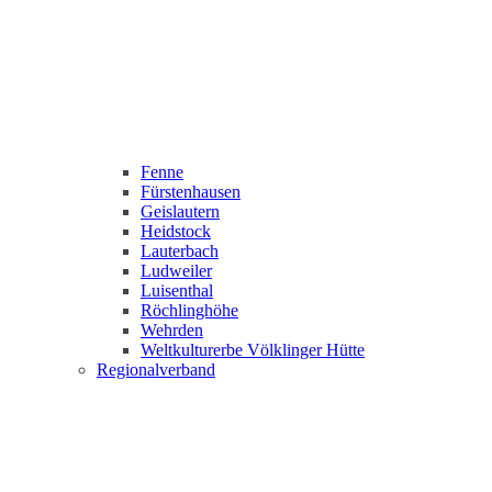
Fenne
Fürstenhausen
Geislautern
Heidstock
Lauterbach
Ludweiler
Luisenthal
Röchlinghöhe
Wehrden
Weltkulturerbe Völklinger Hütte
Regionalverband