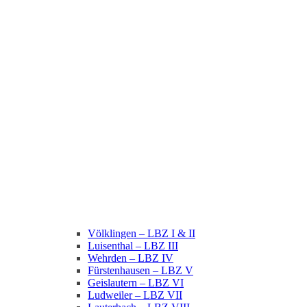
Völklingen – LBZ I & II
Luisenthal – LBZ III
Wehrden – LBZ IV
Fürstenhausen – LBZ V
Geislautern – LBZ VI
Ludweiler – LBZ VII