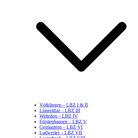
Völklingen – LBZ I & II
Luisenthal – LBZ III
Wehrden – LBZ IV
Fürstenhausen – LBZ V
Geislautern – LBZ VI
Ludweiler – LBZ VII