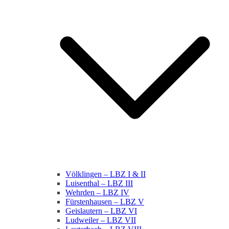
Völklingen – LBZ I & II
Luisenthal – LBZ III
Wehrden – LBZ IV
Fürstenhausen – LBZ V
Geislautern – LBZ VI
Ludweiler – LBZ VII