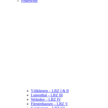
Feuerwehr
Völklingen – LBZ I & II
Luisenthal – LBZ III
Wehrden – LBZ IV
Fürstenhausen – LBZ V