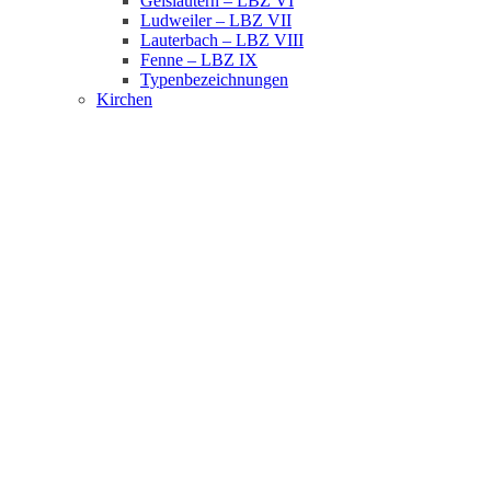
Geislautern – LBZ VI
Ludweiler – LBZ VII
Lauterbach – LBZ VIII
Fenne – LBZ IX
Typenbezeichnungen
Kirchen