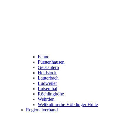
Fenne
Fürstenhausen
Geislautern
Heidstock
Lauterbach
Ludweiler
Luisenthal
Röchlinghöhe
Wehrden
Weltkulturerbe Völklinger Hütte
Regionalverband