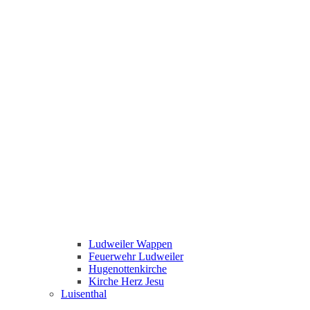
Ludweiler Wappen
Feuerwehr Ludweiler
Hugenottenkirche
Kirche Herz Jesu
Luisenthal