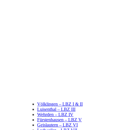
Völklingen – LBZ I & II
Luisenthal – LBZ III
Wehrden – LBZ IV
Fürstenhausen – LBZ V
Geislautern – LBZ VI