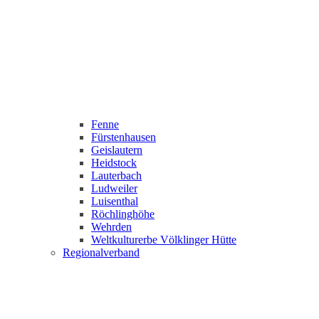
Fenne
Fürstenhausen
Geislautern
Heidstock
Lauterbach
Ludweiler
Luisenthal
Röchlinghöhe
Wehrden
Weltkulturerbe Völklinger Hütte
Regionalverband