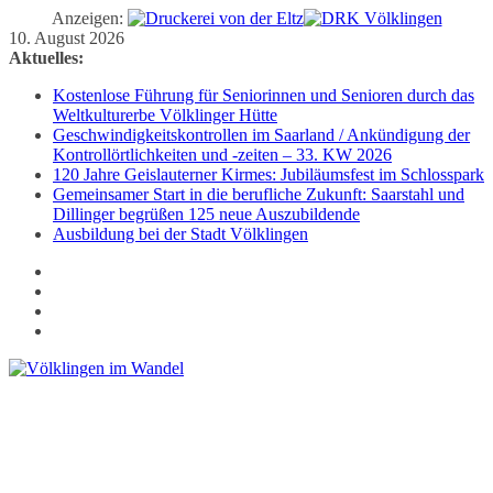
Anzeigen:
Zum
10. August 2026
Inhalt
Aktuelles:
springen
Kostenlose Führung für Seniorinnen und Senioren durch das
Weltkulturerbe Völklinger Hütte
Geschwindigkeitskontrollen im Saarland / Ankündigung der
Kontrollörtlichkeiten und -zeiten – 33. KW 2026
120 Jahre Geislauterner Kirmes: Jubiläumsfest im Schlosspark
Gemeinsamer Start in die berufliche Zukunft: Saarstahl und
Dillinger begrüßen 125 neue Auszubildende
Ausbildung bei der Stadt Völklingen