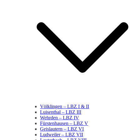
Völklingen – LBZ I & II
Luisenthal – LBZ III
Wehrden – LBZ IV
Fürstenhausen – LBZ V
Geislautern – LBZ VI
Ludweiler – LBZ VII