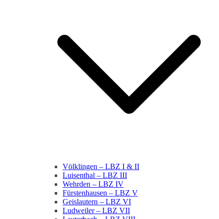
Völklingen – LBZ I & II
Luisenthal – LBZ III
Wehrden – LBZ IV
Fürstenhausen – LBZ V
Geislautern – LBZ VI
Ludweiler – LBZ VII