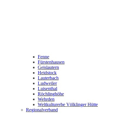
Fenne
Fürstenhausen
Geislautern
Heidstock
Lauterbach
Ludweiler
Luisenthal
Röchlinghöhe
Wehrden
Weltkulturerbe Völklinger Hütte
Regionalverband