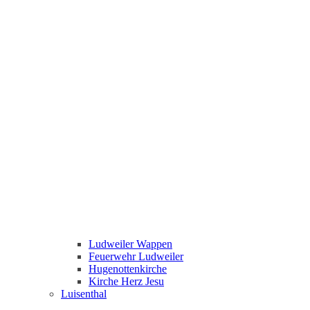
Ludweiler Wappen
Feuerwehr Ludweiler
Hugenottenkirche
Kirche Herz Jesu
Luisenthal