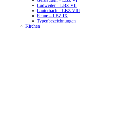
Geislautern – LBZ VI
Ludweiler – LBZ VII
Lauterbach – LBZ VIII
Fenne – LBZ IX
Typenbezeichnungen
Kirchen