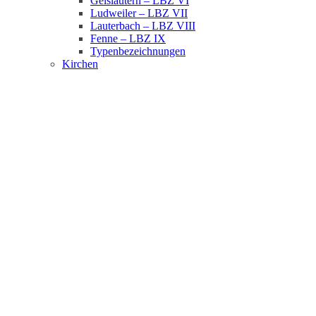
Geislautern – LBZ VI
Ludweiler – LBZ VII
Lauterbach – LBZ VIII
Fenne – LBZ IX
Typenbezeichnungen
Kirchen