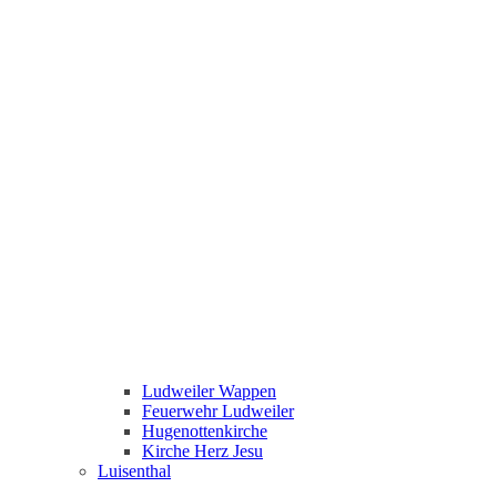
Ludweiler Wappen
Feuerwehr Ludweiler
Hugenottenkirche
Kirche Herz Jesu
Luisenthal