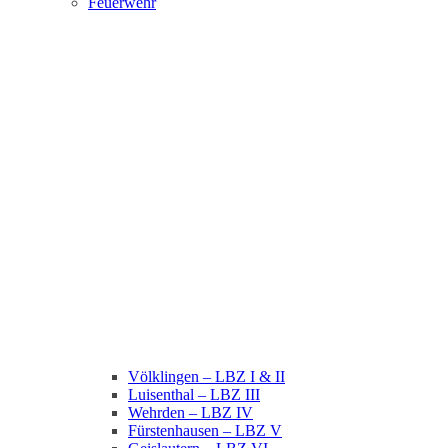
Feuerwehr
Völklingen – LBZ I & II
Luisenthal – LBZ III
Wehrden – LBZ IV
Fürstenhausen – LBZ V