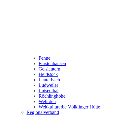
Fenne
Fürstenhausen
Geislautern
Heidstock
Lauterbach
Ludweiler
Luisenthal
Röchlinghöhe
Wehrden
Weltkulturerbe Völklinger Hütte
Regionalverband