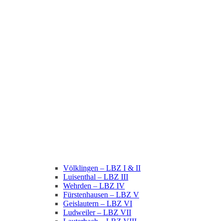
Völklingen – LBZ I & II
Luisenthal – LBZ III
Wehrden – LBZ IV
Fürstenhausen – LBZ V
Geislautern – LBZ VI
Ludweiler – LBZ VII