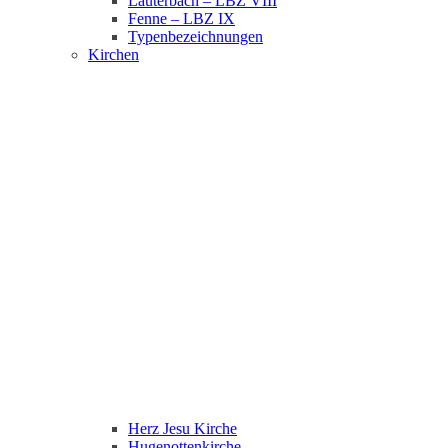
Lauterbach – LBZ VIII
Fenne – LBZ IX
Typenbezeichnungen
Kirchen
Herz Jesu Kirche
Hugenottenkirche