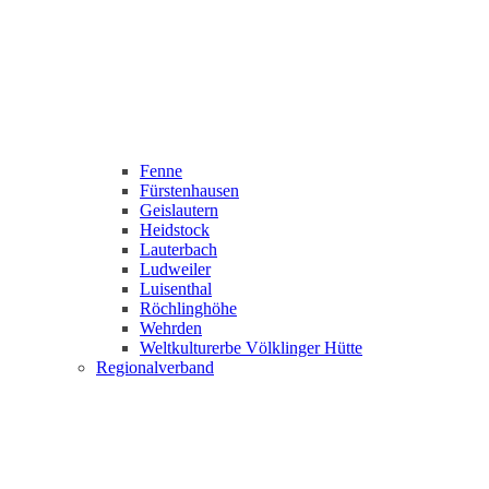
Fenne
Fürstenhausen
Geislautern
Heidstock
Lauterbach
Ludweiler
Luisenthal
Röchlinghöhe
Wehrden
Weltkulturerbe Völklinger Hütte
Regionalverband