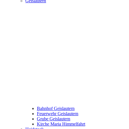
Geislautern
Bahnhof Geislautern
Feuerwehr Geislautern
Grube Geislautern
Kirche Maria Himmelfahrt