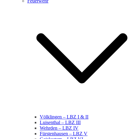
Feuerwehr
Völklingen – LBZ I & II
Luisenthal – LBZ III
Wehrden – LBZ IV
Fürstenhausen – LBZ V