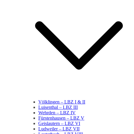
Völklingen – LBZ I & II
Luisenthal – LBZ III
Wehrden – LBZ IV
Fürstenhausen – LBZ V
Geislautern – LBZ VI
Ludweiler – LBZ VII