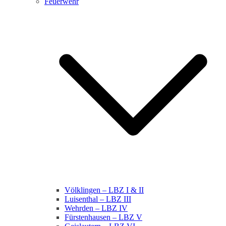
Feuerwehr
Völklingen – LBZ I & II
Luisenthal – LBZ III
Wehrden – LBZ IV
Fürstenhausen – LBZ V