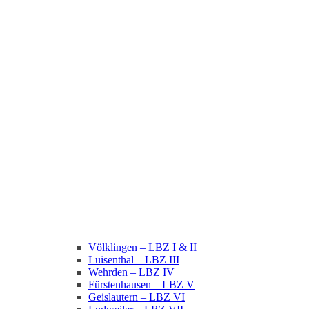
Völklingen – LBZ I & II
Luisenthal – LBZ III
Wehrden – LBZ IV
Fürstenhausen – LBZ V
Geislautern – LBZ VI