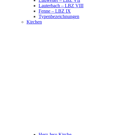
Ludweiler – LBZ VII
Lauterbach – LBZ VIII
Fenne – LBZ IX
Typenbezeichnungen
Kirchen
Herz Jesu Kirche