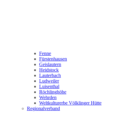
Fenne
Fürstenhausen
Geislautern
Heidstock
Lauterbach
Ludweiler
Luisenthal
Röchlinghöhe
Wehrden
Weltkulturerbe Völklinger Hütte
Regionalverband