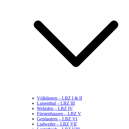
Völklingen – LBZ I & II
Luisenthal – LBZ III
Wehrden – LBZ IV
Fürstenhausen – LBZ V
Geislautern – LBZ VI
Ludweiler – LBZ VII