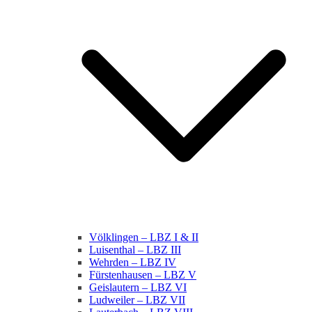
Völklingen – LBZ I & II
Luisenthal – LBZ III
Wehrden – LBZ IV
Fürstenhausen – LBZ V
Geislautern – LBZ VI
Ludweiler – LBZ VII