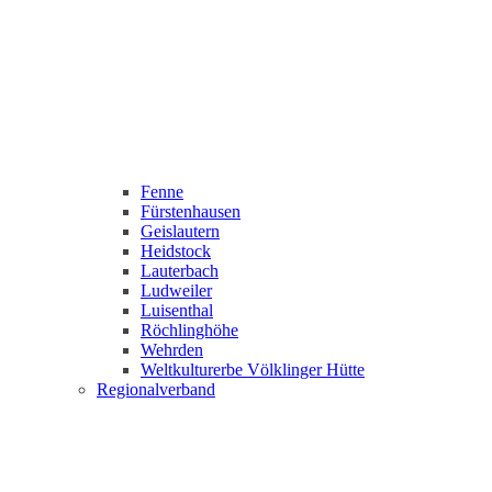
Fenne
Fürstenhausen
Geislautern
Heidstock
Lauterbach
Ludweiler
Luisenthal
Röchlinghöhe
Wehrden
Weltkulturerbe Völklinger Hütte
Regionalverband