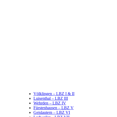
Völklingen – LBZ I & II
Luisenthal – LBZ III
Wehrden – LBZ IV
Fürstenhausen – LBZ V
Geislautern – LBZ VI