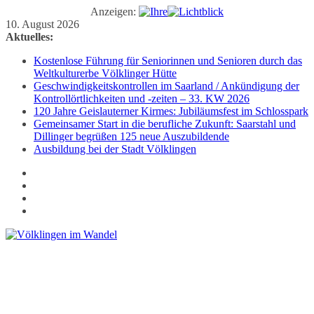
Anzeigen:
Zum
10. August 2026
Inhalt
Aktuelles:
springen
Kostenlose Führung für Seniorinnen und Senioren durch das
Weltkulturerbe Völklinger Hütte
Geschwindigkeitskontrollen im Saarland / Ankündigung der
Kontrollörtlichkeiten und -zeiten – 33. KW 2026
120 Jahre Geislauterner Kirmes: Jubiläumsfest im Schlosspark
Gemeinsamer Start in die berufliche Zukunft: Saarstahl und
Dillinger begrüßen 125 neue Auszubildende
Ausbildung bei der Stadt Völklingen