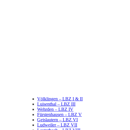
Völklingen – LBZ I & II
Luisenthal – LBZ III
Wehrden – LBZ IV
Fürstenhausen – LBZ V
Geislautern – LBZ VI
Ludweiler – LBZ VII