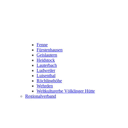
Fenne
Fürstenhausen
Geislautern
Heidstock
Lauterbach
Ludweiler
Luisenthal
Röchlinghöhe
Wehrden
Weltkulturerbe Völklinger Hütte
Regionalverband