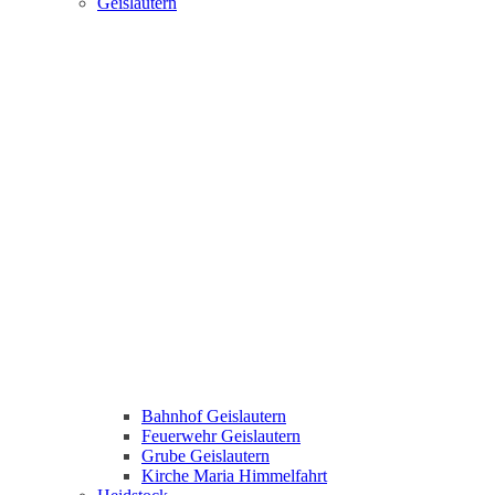
Geislautern
Bahnhof Geislautern
Feuerwehr Geislautern
Grube Geislautern
Kirche Maria Himmelfahrt