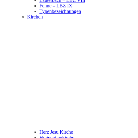
Lauterbach – LBZ VIII
Fenne – LBZ IX
Typenbezeichnungen
Kirchen
Herz Jesu Kirche
Hugenottenkirche