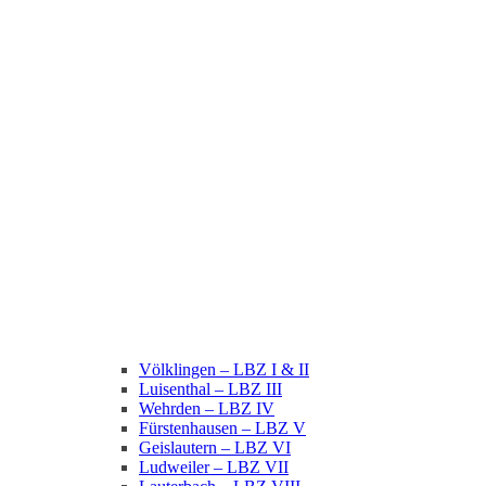
Völklingen – LBZ I & II
Luisenthal – LBZ III
Wehrden – LBZ IV
Fürstenhausen – LBZ V
Geislautern – LBZ VI
Ludweiler – LBZ VII