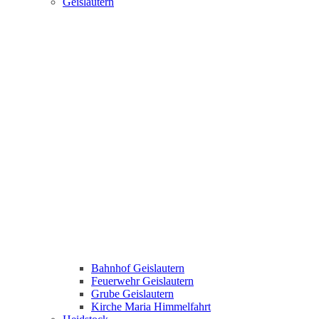
Geislautern
Bahnhof Geislautern
Feuerwehr Geislautern
Grube Geislautern
Kirche Maria Himmelfahrt