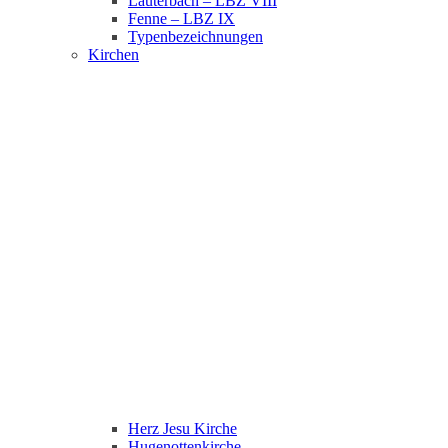
Lauterbach – LBZ VIII
Fenne – LBZ IX
Typenbezeichnungen
Kirchen
Herz Jesu Kirche
Hugenottenkirche