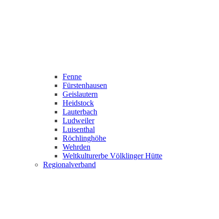
Fenne
Fürstenhausen
Geislautern
Heidstock
Lauterbach
Ludweiler
Luisenthal
Röchlinghöhe
Wehrden
Weltkulturerbe Völklinger Hütte
Regionalverband