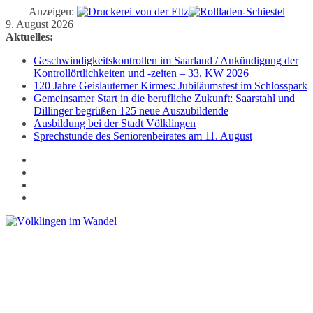
Anzeigen:
Zum
9. August 2026
Inhalt
Aktuelles:
springen
Geschwindigkeitskontrollen im Saarland / Ankündigung der
Kontrollörtlichkeiten und -zeiten – 33. KW 2026
120 Jahre Geislauterner Kirmes: Jubiläumsfest im Schlosspark
Gemeinsamer Start in die berufliche Zukunft: Saarstahl und
Dillinger begrüßen 125 neue Auszubildende
Ausbildung bei der Stadt Völklingen
Sprechstunde des Seniorenbeirates am 11. August