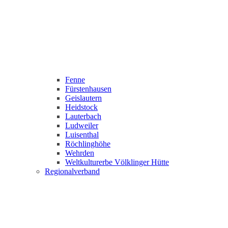
Fenne
Fürstenhausen
Geislautern
Heidstock
Lauterbach
Ludweiler
Luisenthal
Röchlinghöhe
Wehrden
Weltkulturerbe Völklinger Hütte
Regionalverband