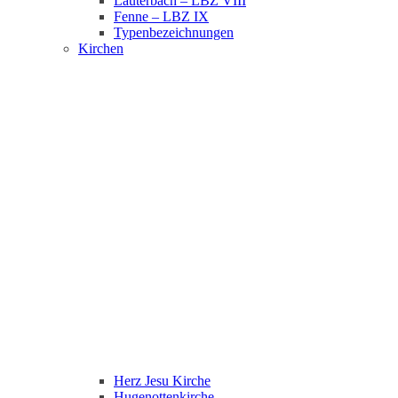
Lauterbach – LBZ VIII
Fenne – LBZ IX
Typenbezeichnungen
Kirchen
Herz Jesu Kirche
Hugenottenkirche