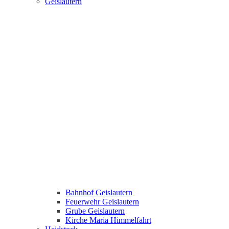
Geislautern
Bahnhof Geislautern
Feuerwehr Geislautern
Grube Geislautern
Kirche Maria Himmelfahrt