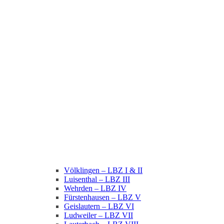
Völklingen – LBZ I & II
Luisenthal – LBZ III
Wehrden – LBZ IV
Fürstenhausen – LBZ V
Geislautern – LBZ VI
Ludweiler – LBZ VII