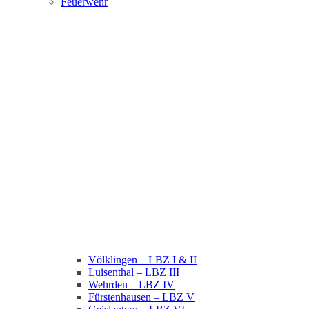
Feuerwehr
Völklingen – LBZ I & II
Luisenthal – LBZ III
Wehrden – LBZ IV
Fürstenhausen – LBZ V