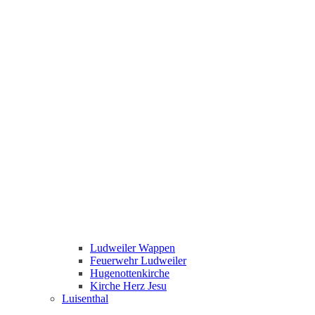
Ludweiler Wappen
Feuerwehr Ludweiler
Hugenottenkirche
Kirche Herz Jesu
Luisenthal