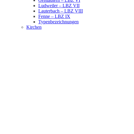
Geislautern – LBZ VI
Ludweiler – LBZ VII
Lauterbach – LBZ VIII
Fenne – LBZ IX
Typenbezeichnungen
Kirchen