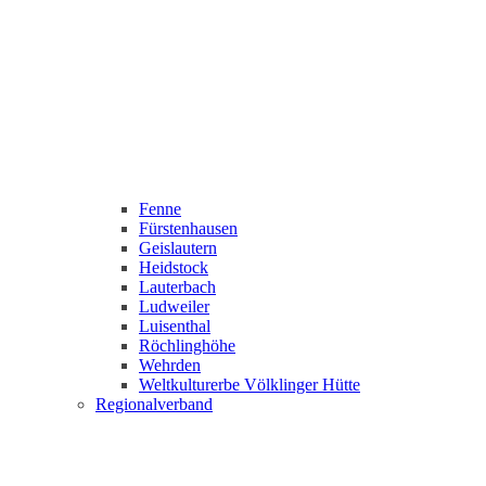
Fenne
Fürstenhausen
Geislautern
Heidstock
Lauterbach
Ludweiler
Luisenthal
Röchlinghöhe
Wehrden
Weltkulturerbe Völklinger Hütte
Regionalverband