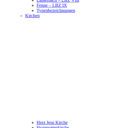
Lauterbach – LBZ VIII
Fenne – LBZ IX
Typenbezeichnungen
Kirchen
Herz Jesu Kirche
Hugenottenkirche