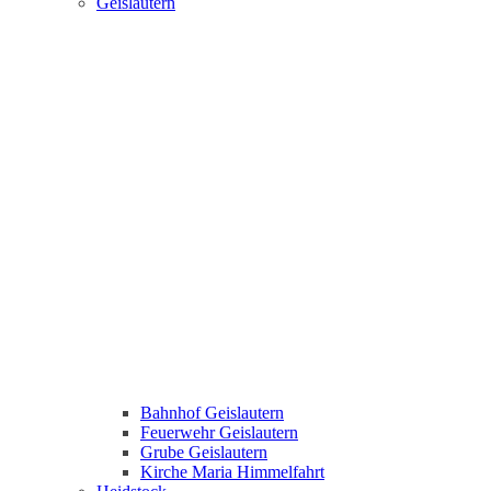
Geislautern
Bahnhof Geislautern
Feuerwehr Geislautern
Grube Geislautern
Kirche Maria Himmelfahrt