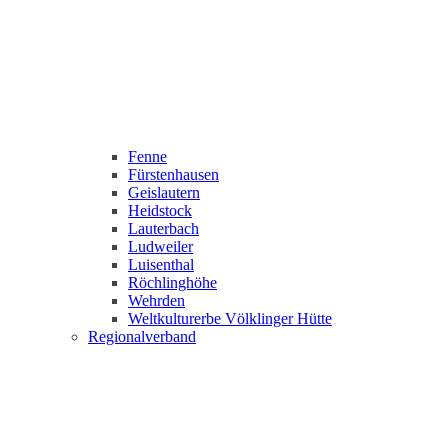
Fenne
Fürstenhausen
Geislautern
Heidstock
Lauterbach
Ludweiler
Luisenthal
Röchlinghöhe
Wehrden
Weltkulturerbe Völklinger Hütte
Regionalverband