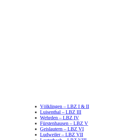
Völklingen – LBZ I & II
Luisenthal – LBZ III
Wehrden – LBZ IV
Fürstenhausen – LBZ V
Geislautern – LBZ VI
Ludweiler – LBZ VII