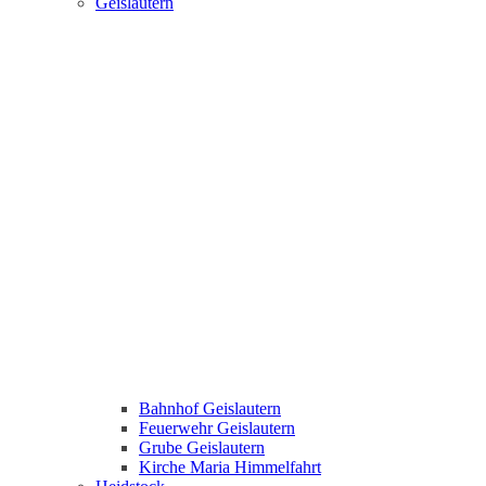
Geislautern
Bahnhof Geislautern
Feuerwehr Geislautern
Grube Geislautern
Kirche Maria Himmelfahrt