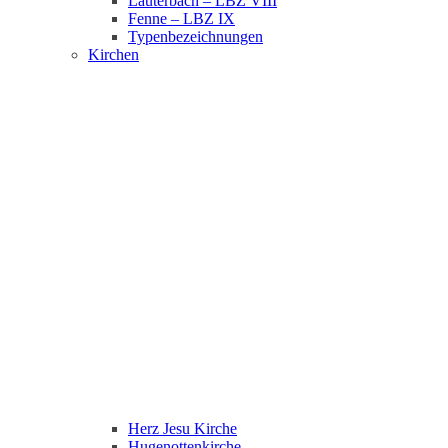
Lauterbach – LBZ VIII
Fenne – LBZ IX
Typenbezeichnungen
Kirchen
Herz Jesu Kirche
Hugenottenkirche