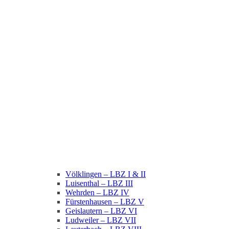
Völklingen – LBZ I & II
Luisenthal – LBZ III
Wehrden – LBZ IV
Fürstenhausen – LBZ V
Geislautern – LBZ VI
Ludweiler – LBZ VII