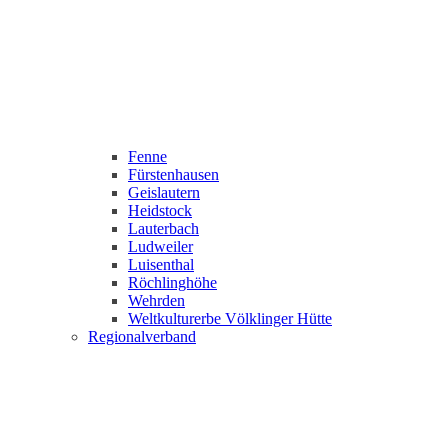
Fenne
Fürstenhausen
Geislautern
Heidstock
Lauterbach
Ludweiler
Luisenthal
Röchlinghöhe
Wehrden
Weltkulturerbe Völklinger Hütte
Regionalverband