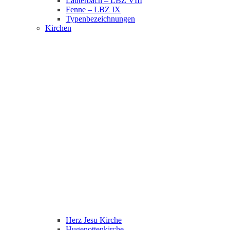
Lauterbach – LBZ VIII
Fenne – LBZ IX
Typenbezeichnungen
Kirchen
Herz Jesu Kirche
Hugenottenkirche