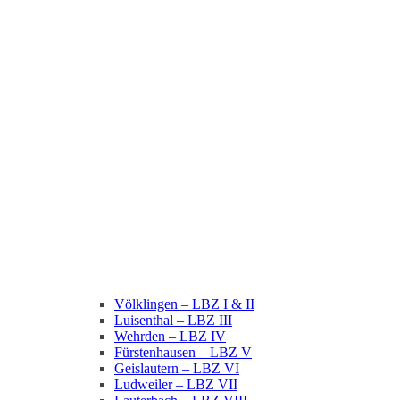
Völklingen – LBZ I & II
Luisenthal – LBZ III
Wehrden – LBZ IV
Fürstenhausen – LBZ V
Geislautern – LBZ VI
Ludweiler – LBZ VII