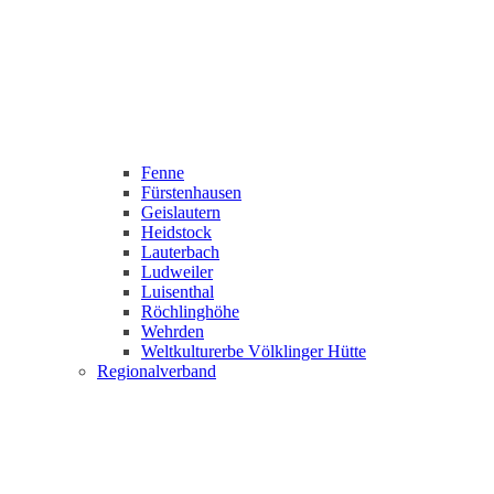
Fenne
Fürstenhausen
Geislautern
Heidstock
Lauterbach
Ludweiler
Luisenthal
Röchlinghöhe
Wehrden
Weltkulturerbe Völklinger Hütte
Regionalverband