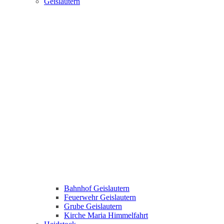
Geislautern
Bahnhof Geislautern
Feuerwehr Geislautern
Grube Geislautern
Kirche Maria Himmelfahrt