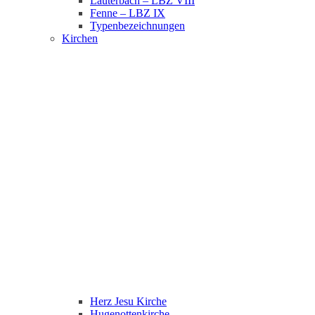
Lauterbach – LBZ VIII
Fenne – LBZ IX
Typenbezeichnungen
Kirchen
Herz Jesu Kirche
Hugenottenkirche