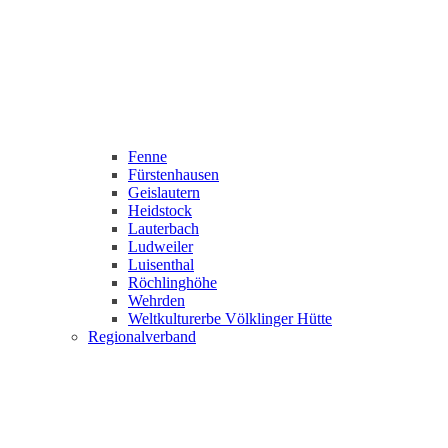
Fenne
Fürstenhausen
Geislautern
Heidstock
Lauterbach
Ludweiler
Luisenthal
Röchlinghöhe
Wehrden
Weltkulturerbe Völklinger Hütte
Regionalverband