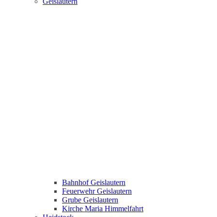
Geislautern
Bahnhof Geislautern
Feuerwehr Geislautern
Grube Geislautern
Kirche Maria Himmelfahrt