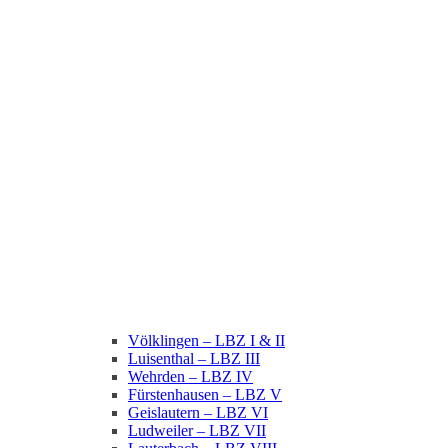
Völklingen – LBZ I & II
Luisenthal – LBZ III
Wehrden – LBZ IV
Fürstenhausen – LBZ V
Geislautern – LBZ VI
Ludweiler – LBZ VII