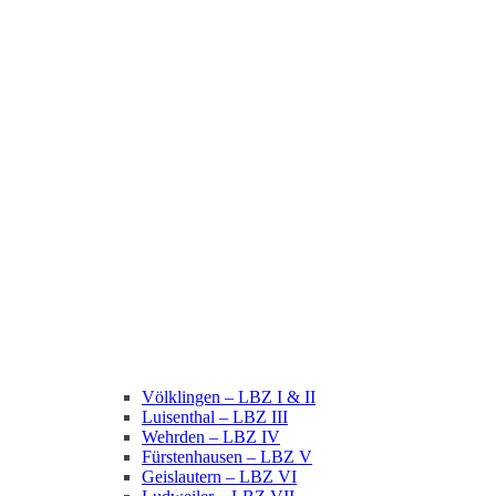
Völklingen – LBZ I & II
Luisenthal – LBZ III
Wehrden – LBZ IV
Fürstenhausen – LBZ V
Geislautern – LBZ VI