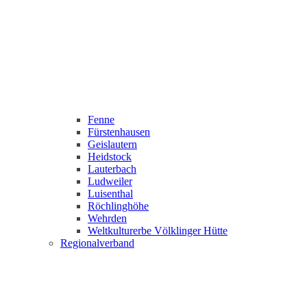
Fenne
Fürstenhausen
Geislautern
Heidstock
Lauterbach
Ludweiler
Luisenthal
Röchlinghöhe
Wehrden
Weltkulturerbe Völklinger Hütte
Regionalverband