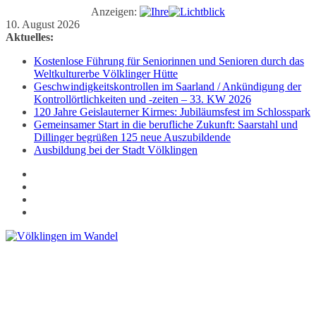
Anzeigen:
Zum
10. August 2026
Inhalt
Aktuelles:
springen
Kostenlose Führung für Seniorinnen und Senioren durch das
Weltkulturerbe Völklinger Hütte
Geschwindigkeitskontrollen im Saarland / Ankündigung der
Kontrollörtlichkeiten und -zeiten – 33. KW 2026
120 Jahre Geislauterner Kirmes: Jubiläumsfest im Schlosspark
Gemeinsamer Start in die berufliche Zukunft: Saarstahl und
Dillinger begrüßen 125 neue Auszubildende
Ausbildung bei der Stadt Völklingen