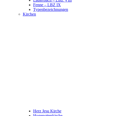
Lauterbach – LBZ VIII
Fenne – LBZ IX
Typenbezeichnungen
Kirchen
Herz Jesu Kirche
Hugenottenkirche