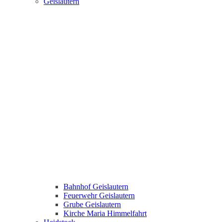
Geislautern
Bahnhof Geislautern
Feuerwehr Geislautern
Grube Geislautern
Kirche Maria Himmelfahrt