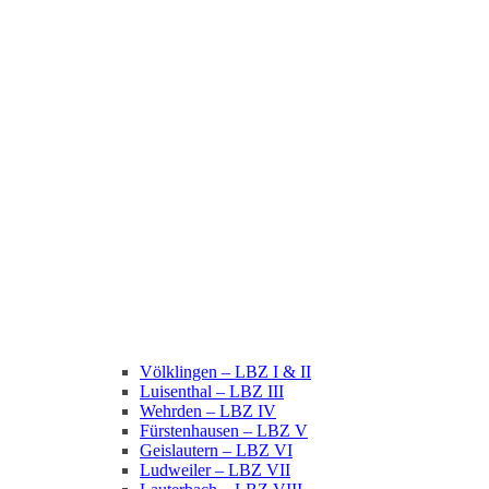
Völklingen – LBZ I & II
Luisenthal – LBZ III
Wehrden – LBZ IV
Fürstenhausen – LBZ V
Geislautern – LBZ VI
Ludweiler – LBZ VII