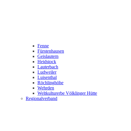
Fenne
Fürstenhausen
Geislautern
Heidstock
Lauterbach
Ludweiler
Luisenthal
Röchlinghöhe
Wehrden
Weltkulturerbe Völklinger Hütte
Regionalverband