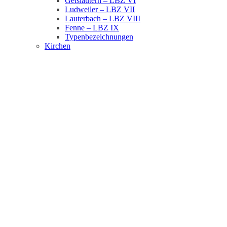
Geislautern – LBZ VI
Ludweiler – LBZ VII
Lauterbach – LBZ VIII
Fenne – LBZ IX
Typenbezeichnungen
Kirchen