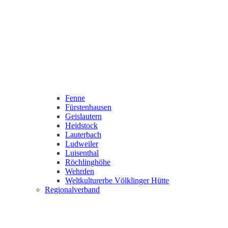
Fenne
Fürstenhausen
Geislautern
Heidstock
Lauterbach
Ludweiler
Luisenthal
Röchlinghöhe
Wehrden
Weltkulturerbe Völklinger Hütte
Regionalverband