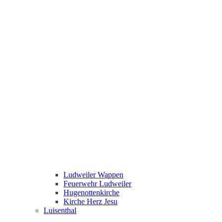
Ludweiler Wappen
Feuerwehr Ludweiler
Hugenottenkirche
Kirche Herz Jesu
Luisenthal