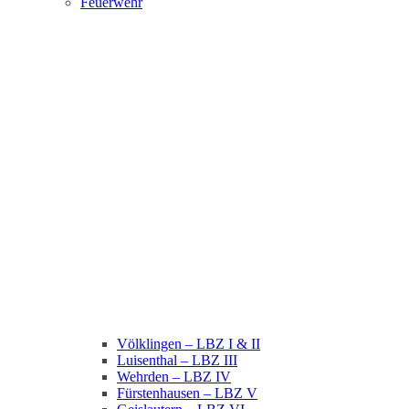
Feuerwehr
Völklingen – LBZ I & II
Luisenthal – LBZ III
Wehrden – LBZ IV
Fürstenhausen – LBZ V