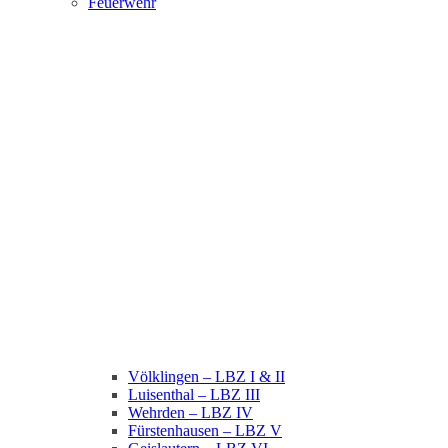
Feuerwehr
Völklingen – LBZ I & II
Luisenthal – LBZ III
Wehrden – LBZ IV
Fürstenhausen – LBZ V