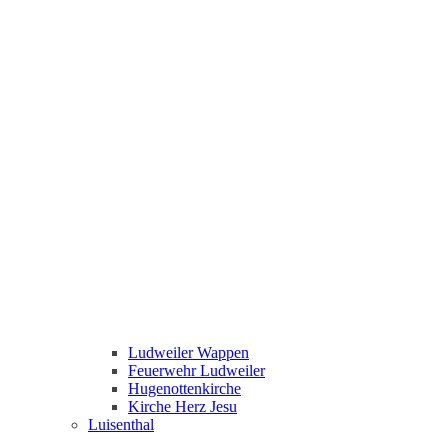
Ludweiler Wappen
Feuerwehr Ludweiler
Hugenottenkirche
Kirche Herz Jesu
Luisenthal