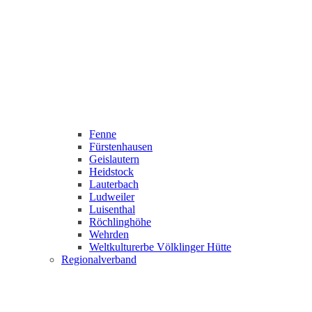
Fenne
Fürstenhausen
Geislautern
Heidstock
Lauterbach
Ludweiler
Luisenthal
Röchlinghöhe
Wehrden
Weltkulturerbe Völklinger Hütte
Regionalverband