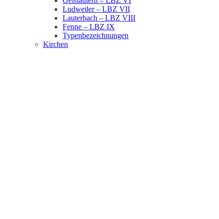
Geislautern – LBZ VI
Ludweiler – LBZ VII
Lauterbach – LBZ VIII
Fenne – LBZ IX
Typenbezeichnungen
Kirchen