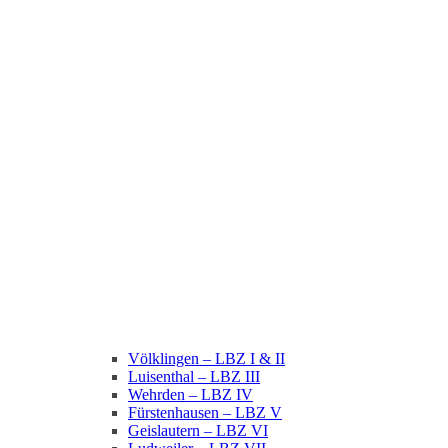
Völklingen – LBZ I & II
Luisenthal – LBZ III
Wehrden – LBZ IV
Fürstenhausen – LBZ V
Geislautern – LBZ VI