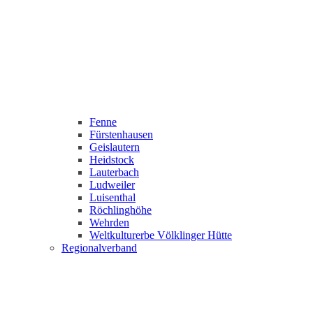
Fenne
Fürstenhausen
Geislautern
Heidstock
Lauterbach
Ludweiler
Luisenthal
Röchlinghöhe
Wehrden
Weltkulturerbe Völklinger Hütte
Regionalverband