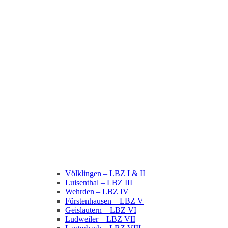
Völklingen – LBZ I & II
Luisenthal – LBZ III
Wehrden – LBZ IV
Fürstenhausen – LBZ V
Geislautern – LBZ VI
Ludweiler – LBZ VII