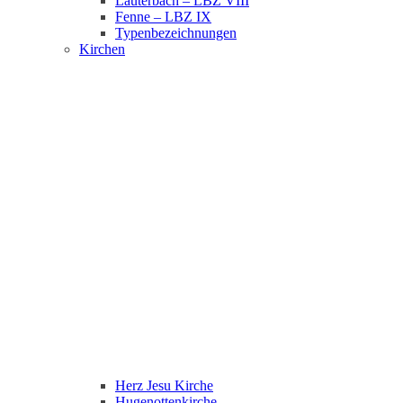
Lauterbach – LBZ VIII
Fenne – LBZ IX
Typenbezeichnungen
Kirchen
Herz Jesu Kirche
Hugenottenkirche