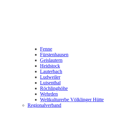
Fenne
Fürstenhausen
Geislautern
Heidstock
Lauterbach
Ludweiler
Luisenthal
Röchlinghöhe
Wehrden
Weltkulturerbe Völklinger Hütte
Regionalverband