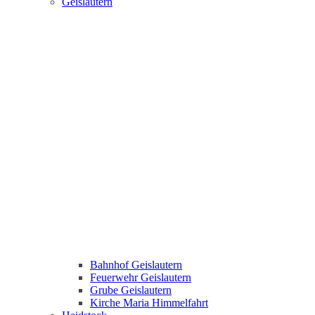
Geislautern
Bahnhof Geislautern
Feuerwehr Geislautern
Grube Geislautern
Kirche Maria Himmelfahrt