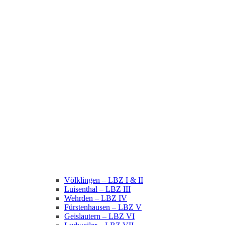
Völklingen – LBZ I & II
Luisenthal – LBZ III
Wehrden – LBZ IV
Fürstenhausen – LBZ V
Geislautern – LBZ VI