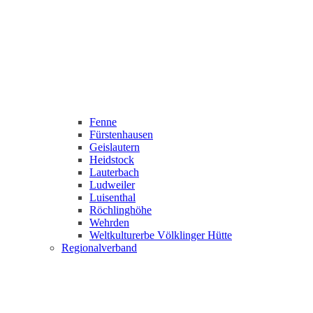
Fenne
Fürstenhausen
Geislautern
Heidstock
Lauterbach
Ludweiler
Luisenthal
Röchlinghöhe
Wehrden
Weltkulturerbe Völklinger Hütte
Regionalverband