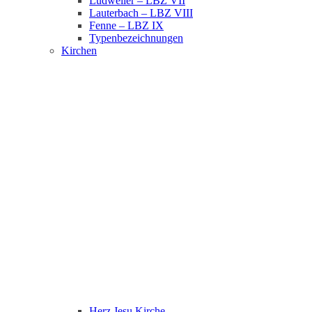
Ludweiler – LBZ VII
Lauterbach – LBZ VIII
Fenne – LBZ IX
Typenbezeichnungen
Kirchen
Herz Jesu Kirche