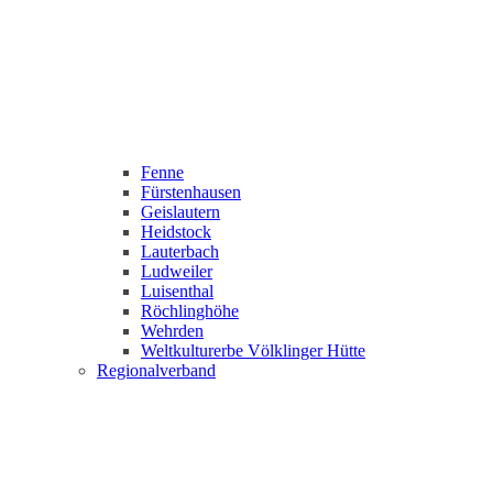
Fenne
Fürstenhausen
Geislautern
Heidstock
Lauterbach
Ludweiler
Luisenthal
Röchlinghöhe
Wehrden
Weltkulturerbe Völklinger Hütte
Regionalverband