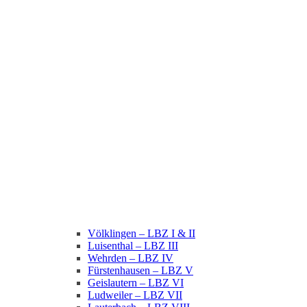
Völklingen – LBZ I & II
Luisenthal – LBZ III
Wehrden – LBZ IV
Fürstenhausen – LBZ V
Geislautern – LBZ VI
Ludweiler – LBZ VII