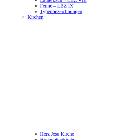
Lauterbach – LBZ VIII
Fenne – LBZ IX
Typenbezeichnungen
Kirchen
Herz Jesu Kirche
Hugenottenkirche