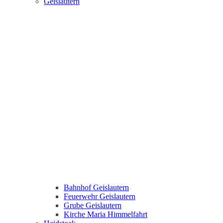
Geislautern
Bahnhof Geislautern
Feuerwehr Geislautern
Grube Geislautern
Kirche Maria Himmelfahrt