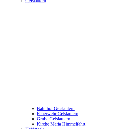
Geislautern
Bahnhof Geislautern
Feuerwehr Geislautern
Grube Geislautern
Kirche Maria Himmelfahrt