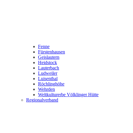
Fenne
Fürstenhausen
Geislautern
Heidstock
Lauterbach
Ludweiler
Luisenthal
Röchlinghöhe
Wehrden
Weltkulturerbe Völklinger Hütte
Regionalverband