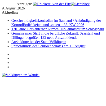
Anzeigen:
Zum
9. August 2026
Inhalt
Aktuelles:
springen
Geschwindigkeitskontrollen im Saarland / Ankündigung der
Kontrollörtlichkeiten und -zeiten – 33. KW 2026
120 Jahre Geislauterner Kirmes: Jubiläumsfest im Schlosspark
Gemeinsamer Start in die berufliche Zukunft: Saarstahl und
Dillinger begrüßen 125 neue Auszubildende
Ausbildung bei der Stadt Völklingen
Sprechstunde des Seniorenbeirates am 11. August