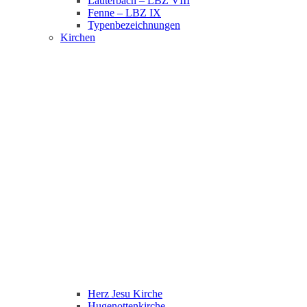
Lauterbach – LBZ VIII
Fenne – LBZ IX
Typenbezeichnungen
Kirchen
Herz Jesu Kirche
Hugenottenkirche