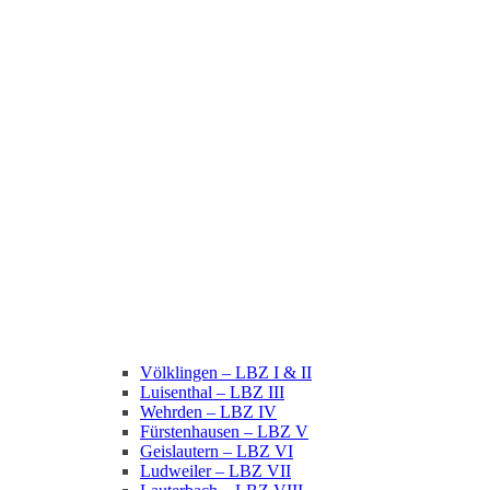
Völklingen – LBZ I & II
Luisenthal – LBZ III
Wehrden – LBZ IV
Fürstenhausen – LBZ V
Geislautern – LBZ VI
Ludweiler – LBZ VII